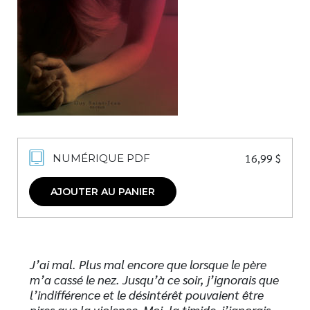
Nouveautés
Numérique
Livres audio
Meilleurs vendeurs
Page vedette
AUTEURS
16,99
$
NUMÉRIQUE PDF
À PROPOS
CONTACT
AJOUTER AU PANIER
J’ai mal. Plus mal encore que lorsque le père
m’a cassé le nez. Jusqu’à ce soir, j’ignorais que
l’indifférence et le désintérêt pouvaient être
pires que la violence. Moi, la timide, j’ignorais