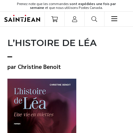
Prenez note que les commandes
sont expédiées une fois par
semaine
et que nous utilisons Postes Canada.
LIVRES
L’HISTOIRE DE LÉA
Romans
Cuisine
Développement personnel
Christine Benoit
Littérature jeunesse
Spiritualité
Famille
Culture générale
Témoignages
Vie pratique
Finances