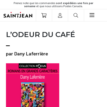
Prenez note que les commandes
sont expédiées une fois par
semaine
et que nous utilisons Postes Canada.
LIVRES
L’ODEUR DU CAFÉ
Romans
Cuisine
Développement personnel
Dany Laferrière
Littérature jeunesse
Spiritualité
Famille
Culture générale
Témoignages
Vie pratique
Finances