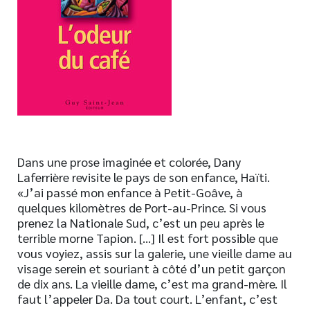
Nouveautés
Numérique
Livres audio
Meilleurs vendeurs
Page vedette
AUTEURS
Dans une prose imaginée et colorée, Dany
À PROPOS
Laferrière revisite le pays de son enfance, Haïti.
CONTACT
«J’ai passé mon enfance à Petit-Goâve, à
quelques kilomètres de Port-au-Prince. Si vous
prenez la Nationale Sud, c’est un peu après le
terrible morne Tapion. […] Il est fort possible que
vous voyiez, assis sur la galerie, une vieille dame au
visage serein et souriant à côté d’un petit garçon
de dix ans. La vieille dame, c’est ma grand-mère. Il
faut l’appeler Da. Da tout court. L’enfant, c’est