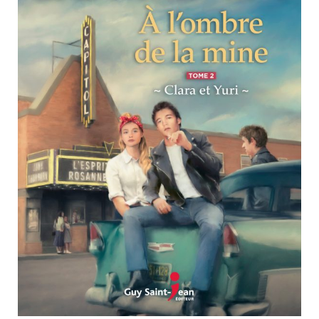
Nouveautés
Numérique
Livres audio
Meilleurs vendeurs
Page vedette
AUTEURS
À PROPOS
CONTACT