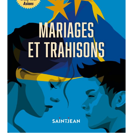
Nouveautés
Numérique
Livres audio
Meilleurs vendeurs
Page vedette
AUTEURS
À PROPOS
CONTACT