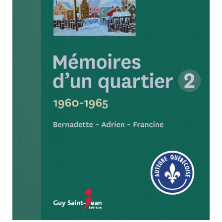
Nouveautés
Numérique
Livres audio
Meilleurs vendeurs
Page vedette
AUTEURS
À PROPOS
CONTACT