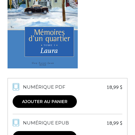
Nouveautés
Numérique
Livres audio
Meilleurs vendeurs
Page vedette
AUTEURS
À PROPOS
CONTACT
18,99
$
NUMÉRIQUE PDF
AJOUTER AU PANIER
18,99
$
NUMÉRIQUE EPUB