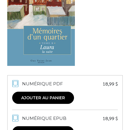
Nouveautés
Numérique
Livres audio
Meilleurs vendeurs
Page vedette
AUTEURS
À PROPOS
CONTACT
18,99
$
NUMÉRIQUE PDF
AJOUTER AU PANIER
18,99
$
NUMÉRIQUE EPUB