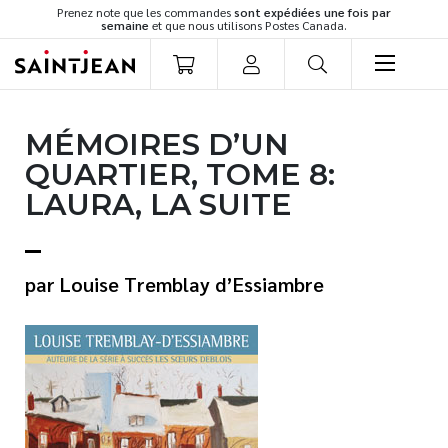
Prenez note que les commandes
sont expédiées une fois par
semaine
et que nous utilisons Postes Canada.
LIVRES
MÉMOIRES D’UN
Romans
QUARTIER, TOME 8:
Cuisine
LAURA, LA SUITE
Développement personnel
Littérature jeunesse
Spiritualité
Louise Tremblay d’Essiambre
Famille
Culture générale
Témoignages
Vie pratique
Finances