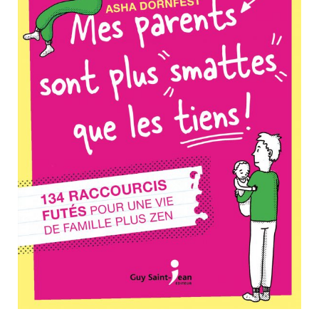
Nouveautés
Numérique
Livres audio
Meilleurs vendeurs
Page vedette
AUTEURS
À PROPOS
CONTACT