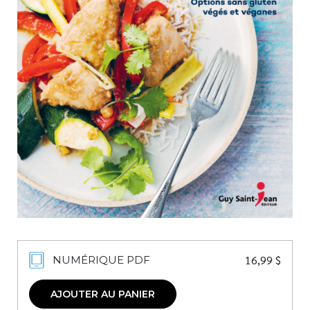
Nouveautés
Numérique
Livres audio
Meilleurs vendeurs
Page vedette
AUTEURS
À PROPOS
CONTACT
16,99
$
NUMÉRIQUE PDF
AJOUTER AU PANIER