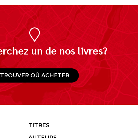
rchez un de nos livres?
TROUVER OÙ ACHETER
TITRES
AUTEURS