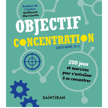
Nouveautés
Numérique
Livres audio
Meilleurs vendeurs
Page vedette
AUTEURS
À PROPOS
CONTACT