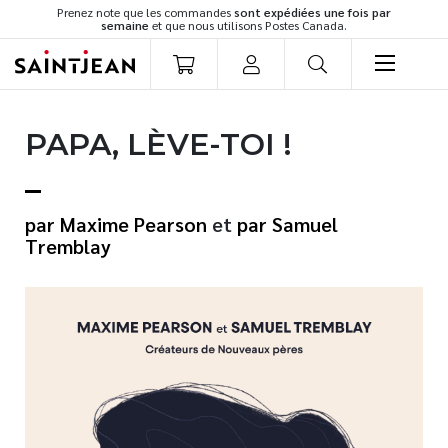
Prenez note que les commandes
sont expédiées une fois par
semaine
et que nous utilisons Postes Canada.
LIVRES
PAPA, LÈVE-TOI !
Romans
Cuisine
Développement personnel
Maxime Pearson
et
Samuel
Littérature jeunesse
Tremblay
Spiritualité
Famille
Culture générale
Témoignages
Vie pratique
Finances