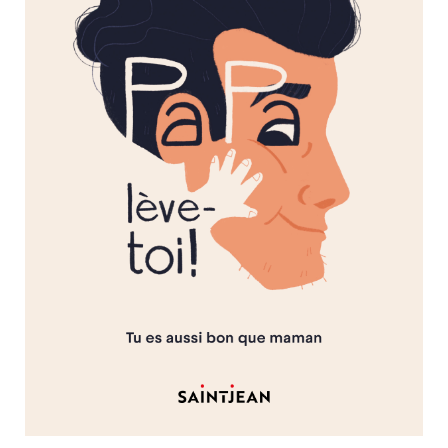
Nouveautés
Numérique
Livres audio
Meilleurs vendeurs
Page vedette
AUTEURS
À PROPOS
CONTACT