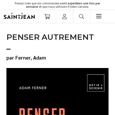
Prenez note que les commandes
sont expédiées une fois par
semaine
et que nous utilisons Postes Canada.
LIVRES
PENSER AUTREMENT
Romans
Cuisine
Développement personnel
Ferner, Adam
Littérature jeunesse
Spiritualité
Famille
Culture générale
Témoignages
Vie pratique
Finances