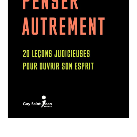
Nouveautés
Numérique
Livres audio
Meilleurs vendeurs
Page vedette
AUTEURS
À PROPOS
CONTACT