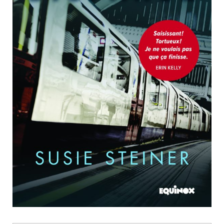
Nouveautés
Numérique
Livres audio
Meilleurs vendeurs
Page vedette
AUTEURS
À PROPOS
CONTACT