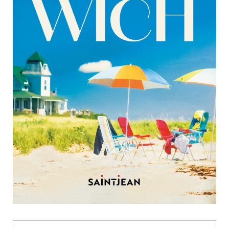
Nouveautés
Numérique
Livres audio
Meilleurs vendeurs
Page vedette
AUTEURS
À PROPOS
CONTACT