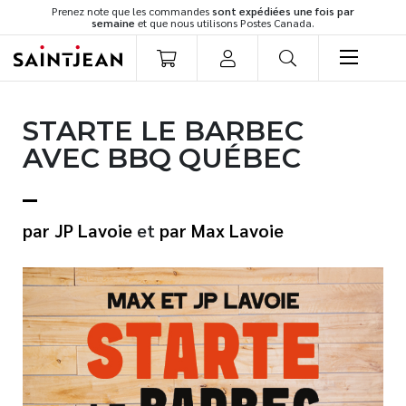
Prenez note que les commandes
sont expédiées une fois par
semaine
et que nous utilisons Postes Canada.
LIVRES
STARTE LE BARBEC
Romans
AVEC BBQ QUÉBEC
Cuisine
Développement personnel
Littérature jeunesse
JP Lavoie
et
Max Lavoie
Spiritualité
Famille
Culture générale
Témoignages
Vie pratique
Finances