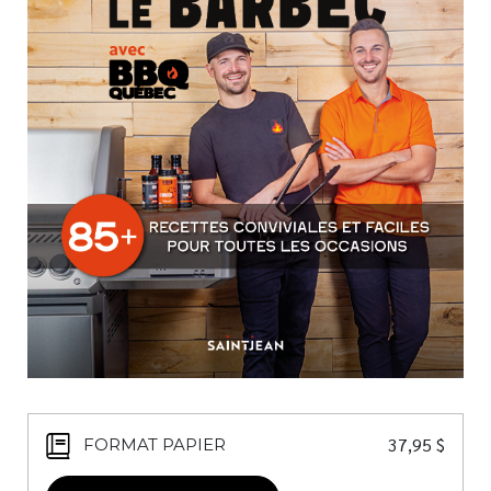
Nouveautés
Numérique
Livres audio
Meilleurs vendeurs
Page vedette
AUTEURS
À PROPOS
CONTACT
37,95
$
FORMAT PAPIER