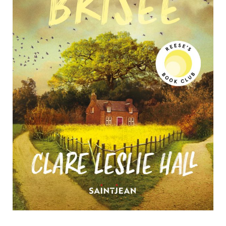
Nouveautés
Numérique
Livres audio
Meilleurs vendeurs
Page vedette
AUTEURS
À PROPOS
CONTACT