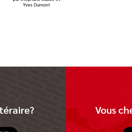
Yves Dumont
téraire?
Vous che