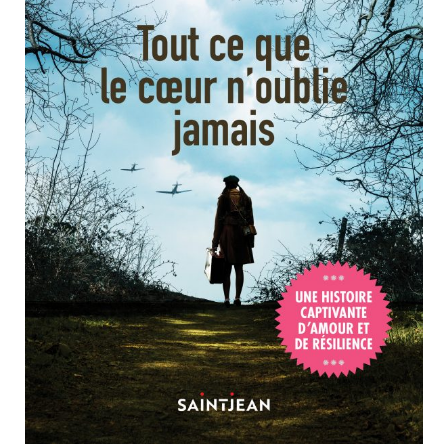
Nouveautés
Numérique
Livres audio
Meilleurs vendeurs
Page vedette
AUTEURS
À PROPOS
CONTACT