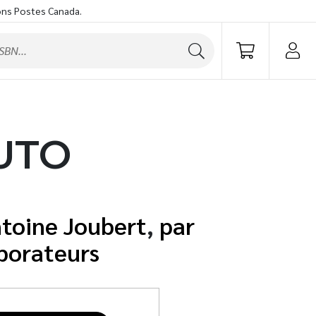
ons Postes Canada.
UTO
toine Joubert
,
borateurs