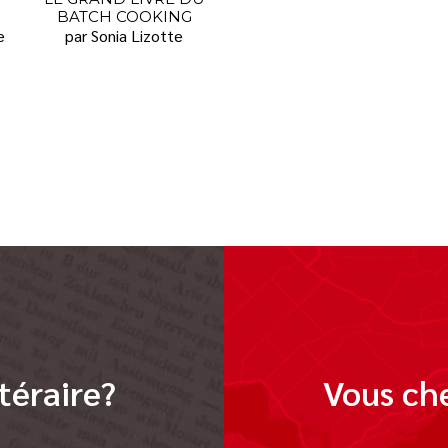
BATCH COOKING
e
par Sonia Lizotte
téraire?
Vous che