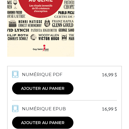
Nouveautés
Numérique
Livres audio
Meilleurs vendeurs
Page vedette
AUTEURS
À PROPOS
16,99
$
NUMÉRIQUE PDF
CONTACT
AJOUTER AU PANIER
16,99
$
NUMÉRIQUE EPUB
AJOUTER AU PANIER