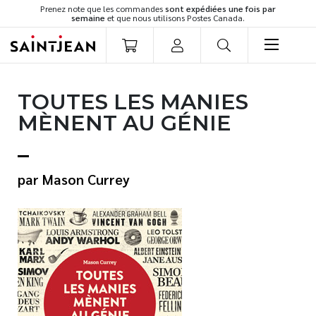
Prenez note que les commandes
sont expédiées une fois par
semaine
et que nous utilisons Postes Canada.
LIVRES
TOUTES LES MANIES
Romans
MÈNENT AU GÉNIE
Cuisine
Développement personnel
Littérature jeunesse
Mason Currey
Spiritualité
Famille
Culture générale
Témoignages
Vie pratique
Finances