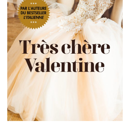
Nouveautés
Numérique
Livres audio
Meilleurs vendeurs
Page vedette
AUTEURS
À PROPOS
CONTACT