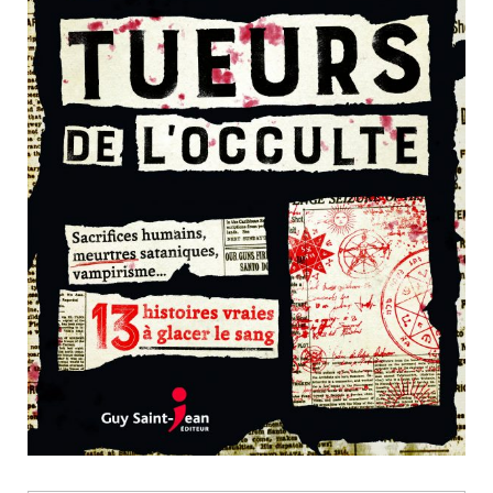
Nouveautés
Numérique
Livres audio
Meilleurs vendeurs
Page vedette
AUTEURS
À PROPOS
CONTACT