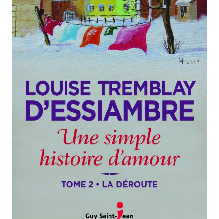
Nouveautés
Numérique
Livres audio
Meilleurs vendeurs
Page vedette
AUTEURS
À PROPOS
CONTACT