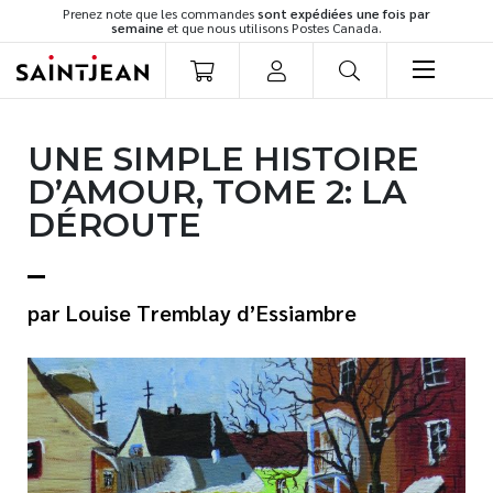
Prenez note que les commandes
sont expédiées une fois par
semaine
et que nous utilisons Postes Canada.
LIVRES
UNE SIMPLE HISTOIRE
Romans
D’AMOUR, TOME 2: LA
Cuisine
DÉROUTE
Développement personnel
Littérature jeunesse
Spiritualité
Louise Tremblay d’Essiambre
Famille
Culture générale
Témoignages
Vie pratique
Finances