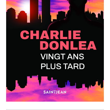
Nouveautés
Numérique
Livres audio
Meilleurs vendeurs
Page vedette
AUTEURS
À PROPOS
CONTACT