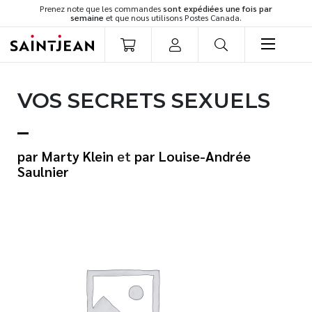
Prenez note que les commandes
sont expédiées une fois par
semaine
et que nous utilisons Postes Canada.
LIVRES
VOS SECRETS SEXUELS
Romans
Cuisine
Développement personnel
Marty Klein
et
Louise-Andrée
Littérature jeunesse
Saulnier
Spiritualité
Famille
Culture générale
Témoignages
Vie pratique
Finances