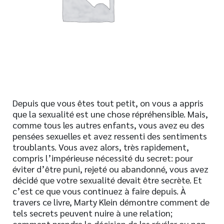
Nouveautés
Numérique
Livres audio
Meilleurs vendeurs
Page vedette
AUTEURS
Depuis que vous êtes tout petit, on vous a appris
que la sexualité est une chose répréhensible. Mais,
À PROPOS
comme tous les autres enfants, vous avez eu des
pensées sexuelles et avez ressenti des sentiments
CONTACT
troublants. Vous avez alors, très rapidement,
compris l’impérieuse nécessité du secret: pour
éviter d’être puni, rejeté ou abandonné, vous avez
décidé que votre sexualité devait être secrète. Et
c’est ce que vous continuez à faire depuis. À
travers ce livre, Marty Klein démontre comment de
tels secrets peuvent nuire à une relation;
comment prendre la décision de les révéler ou non