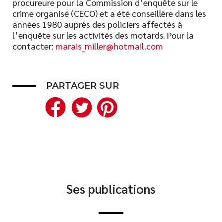
procureure pour la Commission d’enquête sur le
crime organisé (CECO) et a été conseillère dans les
Nouveautés
années 1980 auprès des policiers affectés à
Numérique
l’enquête sur les activités des motards. Pour la
Livres audio
contacter:
marais_miller@hotmail.com
Meilleurs vendeurs
Page vedette
PARTAGER SUR
Facebook
Twitter
Pinterest
AUTEURS
À PROPOS
CONTACT
Ses publications