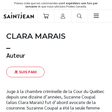
Prenez note que les commandes
sont expédiées une fois par
semaine
et que nous utilisons Postes Canada.
LIVRES
CLARA MARAIS
Romans
Cuisine
Développement personnel
Auteur
Littérature jeunesse
Spiritualité
J
E SUIS FAN!
Famille
Culture générale
Témoignages
Juge à la chambre criminelle de la Cour du Québec
depuis une dizaine d’années, Suzanne Coupal
Vie pratique
(alias Clara Marais) fut d’abord avocate de la
Finances
couronne. Suzanne Coupal a été la seule femme