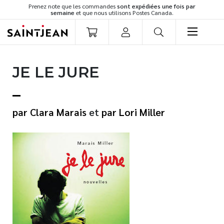
Prenez note que les commandes
sont expédiées une fois par
semaine
et que nous utilisons Postes Canada.
LIVRES
JE LE JURE
Romans
Cuisine
Développement personnel
Clara Marais
et
Lori Miller
Littérature jeunesse
Spiritualité
Famille
Culture générale
Témoignages
Vie pratique
Finances