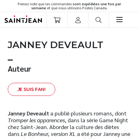
Prenez note que les commandes
sont expédiées une fois par
semaine
et que nous utilisons Postes Canada.
LIVRES
JANNEY DEVEAULT
Romans
Cuisine
Développement personnel
Auteur
Littérature jeunesse
Spiritualité
J
E SUIS FAN!
Famille
Culture générale
Témoignages
Janney Deveault
a publié plusieurs romans, dont
Tromper les apparences
, dans la série Game Night
Vie pratique
chez Saint-Jean. Aborder la culture des diètes
Finances
dans
Le Bonheur, version XL
a été pour Janney une