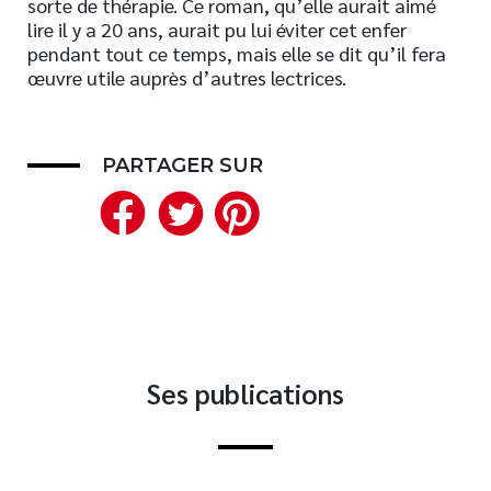
sorte de thérapie. Ce roman, qu’elle aurait aimé
lire il y a 20 ans, aurait pu lui éviter cet enfer
Nouveautés
pendant tout ce temps, mais elle se dit qu’il fera
Numérique
œuvre utile auprès d’autres lectrices.
Livres audio
Meilleurs vendeurs
Page vedette
PARTAGER SUR
Facebook
Twitter
Pinterest
AUTEURS
À PROPOS
CONTACT
Ses publications