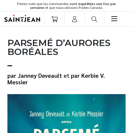
Prenez note que les commandes
sont expédiées une fois par
semaine
et que nous utilisons Postes Canada.
LIVRES
PARSEMÉ D’AURORES
Romans
BORÉALES
Cuisine
Développement personnel
Littérature jeunesse
Janney Deveault
et
Kerbie V.
Spiritualité
Messier
Famille
Culture générale
Témoignages
Vie pratique
Finances