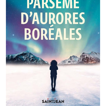
Nouveautés
Numérique
Livres audio
Meilleurs vendeurs
Page vedette
AUTEURS
À PROPOS
CONTACT