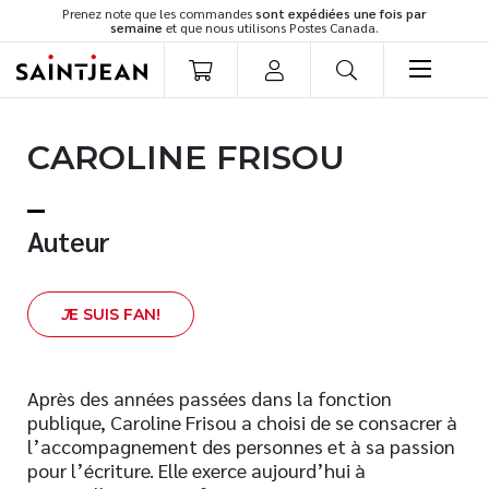
Prenez note que les commandes
sont expédiées une fois par
semaine
et que nous utilisons Postes Canada.
LIVRES
CAROLINE FRISOU
Romans
Cuisine
Développement personnel
Auteur
Littérature jeunesse
Spiritualité
J
E SUIS FAN!
Famille
Culture générale
Témoignages
Après des années passées dans la fonction
publique, Caroline Frisou a choisi de se consacrer à
Vie pratique
l’accompagnement des personnes et à sa passion
Finances
pour l’écriture. Elle exerce aujourd’hui à