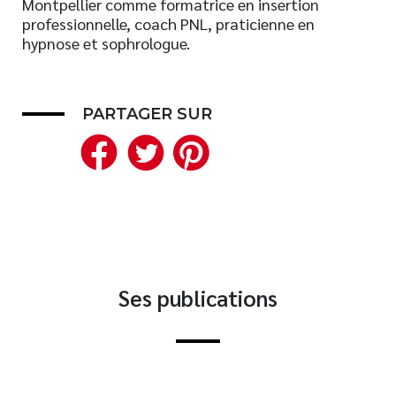
Montpellier comme formatrice en insertion
professionnelle, coach PNL, praticienne en
Nouveautés
hypnose et sophrologue.
Numérique
Livres audio
Meilleurs vendeurs
PARTAGER SUR
Page vedette
Facebook
Twitter
Pinterest
AUTEURS
À PROPOS
CONTACT
Ses publications