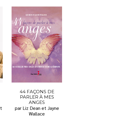
44 FAÇONS DE
PARLER À MES
ANGES
t
par Liz Dean et Jayne
Wallace