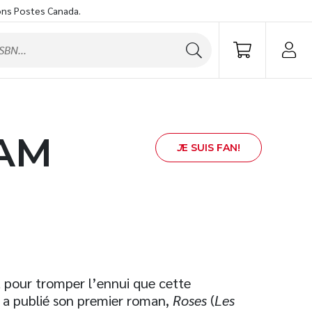
ons Postes Canada.
AM
J
E SUIS FAN!
t pour tromper l’ennui que cette
le a publié son premier roman,
Roses
(
Les