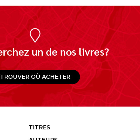
rchez un de nos livres?
TROUVER OÙ ACHETER
TITRES