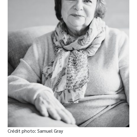
Nouveautés
Numérique
Livres audio
Meilleurs vendeurs
Page vedette
AUTEURS
À PROPOS
CONTACT
Crédit photo: Samuel Gray