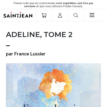
Prenez note que les commandes
sont expédiées une fois par
semaine
et que nous utilisons Postes Canada.
LIVRES
ADELINE, TOME 2
Romans
Cuisine
Développement personnel
France Lussier
Littérature jeunesse
Spiritualité
Famille
Culture générale
Témoignages
Vie pratique
Finances