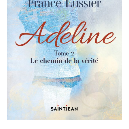
Nouveautés
Numérique
Livres audio
Meilleurs vendeurs
Page vedette
AUTEURS
À PROPOS
CONTACT