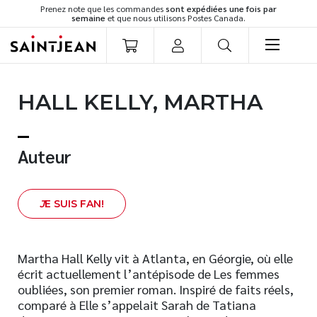
Prenez note que les commandes
sont expédiées une fois par
semaine
et que nous utilisons Postes Canada.
LIVRES
HALL KELLY, MARTHA
Romans
Cuisine
Développement personnel
Auteur
Littérature jeunesse
Spiritualité
J
E SUIS FAN!
Famille
Culture générale
Témoignages
Martha Hall Kelly vit à Atlanta, en Géorgie, où elle
écrit actuellement l’antépisode de Les femmes
Vie pratique
oubliées, son premier roman. Inspiré de faits réels,
Finances
comparé à Elle s’appelait Sarah de Tatiana