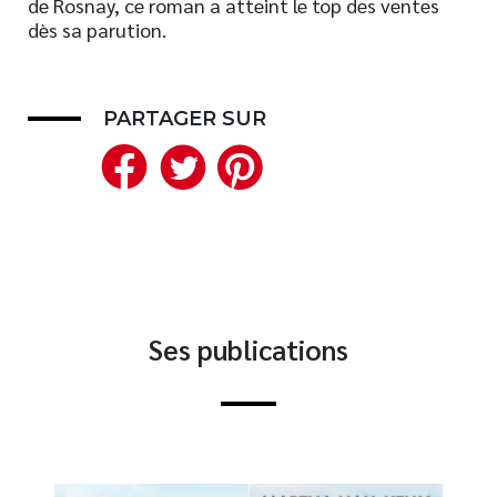
de Rosnay, ce roman a atteint le top des ventes
dès sa parution.
Nouveautés
Numérique
Livres audio
PARTAGER SUR
Meilleurs vendeurs
Facebook
Twitter
Pinterest
Page vedette
AUTEURS
À PROPOS
CONTACT
Ses publications