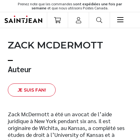
Prenez note que les commandes
sont expédiées une fois par
semaine
et que nous utilisons Postes Canada.
LIVRES
ZACK MCDERMOTT
Romans
Cuisine
Développement personnel
Auteur
Littérature jeunesse
Spiritualité
J
E SUIS FAN!
Famille
Culture générale
Témoignages
Zack McDermott a été un avocat de l’aide
juridique à New York pendant six ans. Il est
Vie pratique
originaire de Wichita, au Kansas, a complété ses
Finances
études de droit à l’University of Kansas et à