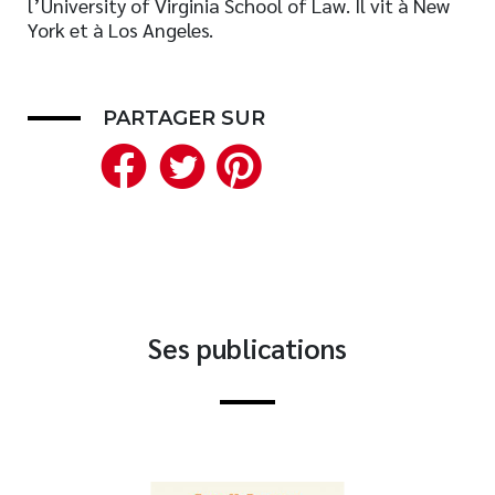
l’University of Virginia School of Law. Il vit à New
York et à Los Angeles.
Nouveautés
Numérique
Livres audio
PARTAGER SUR
Meilleurs vendeurs
Facebook
Twitter
Pinterest
Page vedette
AUTEURS
À PROPOS
CONTACT
Ses publications