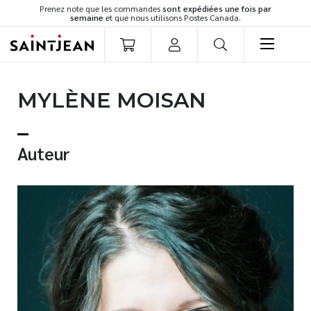
Prenez note que les commandes
sont expédiées une fois par
semaine
et que nous utilisons Postes Canada.
LIVRES
MYLÈNE MOISAN
Romans
Cuisine
Développement personnel
Auteur
Littérature jeunesse
Spiritualité
Famille
Culture générale
Témoignages
Vie pratique
Finances