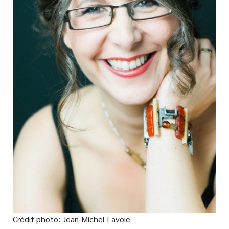
Nouveautés
Numérique
Livres audio
Meilleurs vendeurs
Page vedette
AUTEURS
À PROPOS
CONTACT
Crédit photo: Jean-Michel Lavoie