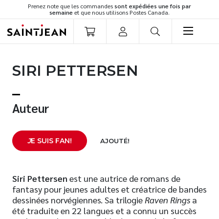
Prenez note que les commandes
sont expédiées une fois par
semaine
et que nous utilisons Postes Canada.
LIVRES
SIRI PETTERSEN
Romans
Cuisine
Développement personnel
Auteur
Littérature jeunesse
Spiritualité
J
E SUIS FAN!
AJOUTÉ!
Famille
Culture générale
Témoignages
Siri Pettersen
est une autrice de romans de
fantasy pour jeunes adultes et créatrice de bandes
Vie pratique
dessinées norvégiennes. Sa trilogie
Raven Rings
a
Finances
été traduite en 22 langues et a connu un succès