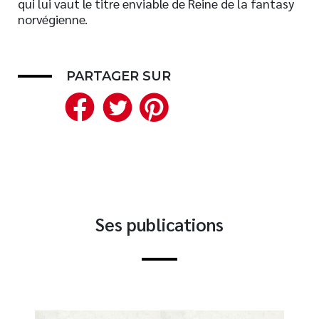
qui lui vaut le titre enviable de Reine de la fantasy
norvégienne.
Nouveautés
Numérique
Livres audio
PARTAGER SUR
Meilleurs vendeurs
Facebook
Twitter
Pinterest
Page vedette
AUTEURS
À PROPOS
CONTACT
Ses publications