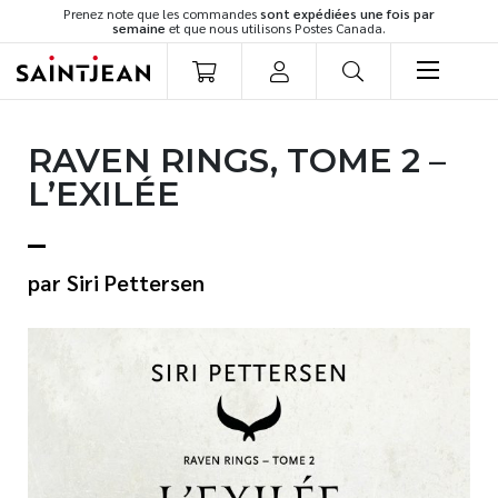
Prenez note que les commandes
sont expédiées une fois par
semaine
et que nous utilisons Postes Canada.
LIVRES
RAVEN RINGS, TOME 2 –
Romans
L’EXILÉE
Cuisine
Développement personnel
Littérature jeunesse
Siri Pettersen
Spiritualité
Famille
Culture générale
Témoignages
Vie pratique
Finances