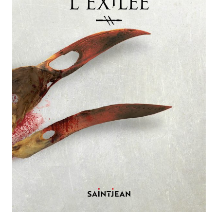
Nouveautés
Numérique
Livres audio
Meilleurs vendeurs
Page vedette
AUTEURS
À PROPOS
CONTACT