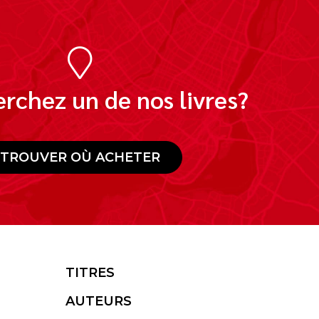
rchez un de nos livres?
TROUVER OÙ ACHETER
TITRES
AUTEURS