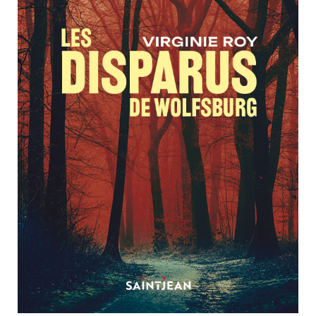
Nouveautés
Numérique
Livres audio
Meilleurs vendeurs
Page vedette
AUTEURS
À PROPOS
CONTACT