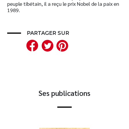
peuple tibétain, il a reçu le prix Nobel de la paix en
Nouveautés
1989.
Numérique
Livres audio
Meilleurs vendeurs
PARTAGER SUR
Facebook
Twitter
Pinterest
Page vedette
AUTEURS
À PROPOS
CONTACT
Ses publications