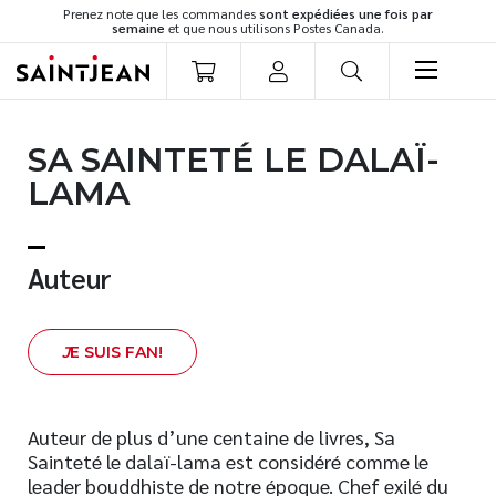
Prenez note que les commandes
sont expédiées une fois par
semaine
et que nous utilisons Postes Canada.
LIVRES
SA SAINTETÉ LE DALAÏ-
Romans
LAMA
Cuisine
Développement personnel
Littérature jeunesse
Auteur
Spiritualité
Famille
J
E SUIS FAN!
Culture générale
Témoignages
Vie pratique
Auteur de plus d’une centaine de livres, Sa
Sainteté le dalaï-lama est considéré comme le
Finances
leader bouddhiste de notre époque. Chef exilé du