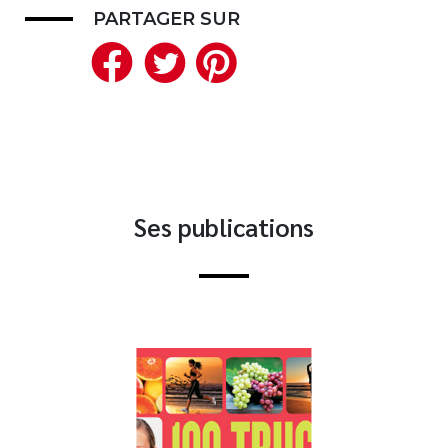
PARTAGER SUR
Nouveautés
Facebook
Twitter
Pinterest
Numérique
Livres audio
Meilleurs vendeurs
Page vedette
AUTEURS
Ses publications
À PROPOS
CONTACT