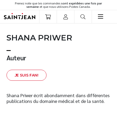
Prenez note que les commandes
sont expédiées une fois par
semaine
et que nous utilisons Postes Canada.
LIVRES
SHANA PRIWER
Romans
Cuisine
Développement personnel
Auteur
Littérature jeunesse
Spiritualité
J
E SUIS FAN!
Famille
Culture générale
Témoignages
Shana Priwer écrit abondamment dans différentes
publications du domaine médical et de la santé.
Vie pratique
Finances