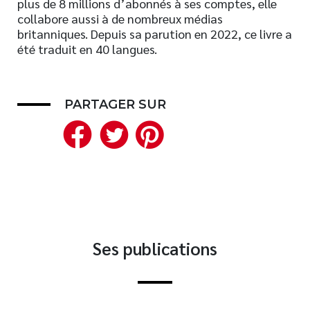
plus de 8 millions d’abonnés à ses comptes, elle
collabore aussi à de nombreux médias
Nouveautés
britanniques. Depuis sa parution en 2022, ce livre a
Numérique
été traduit en 40 langues.
Livres audio
Meilleurs vendeurs
Page vedette
PARTAGER SUR
Facebook
Twitter
Pinterest
AUTEURS
À PROPOS
CONTACT
Ses publications