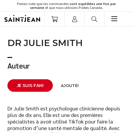
Prenez note que les commandes
sont expédiées une fois par
semaine
et que nous utilisons Postes Canada.
LIVRES
DR JULIE SMITH
Romans
Cuisine
Développement personnel
Auteur
Littérature jeunesse
Spiritualité
J
E SUIS FAN!
AJOUTÉ!
Famille
Culture générale
Témoignages
Dr Julie Smith est psychologue clinicienne depuis
plus de dix ans. Elle est une des premières
Vie pratique
spécialistes à avoir utilisé TikTok pour faire la
Finances
promotion d’une santé mentale de qualité. Avec