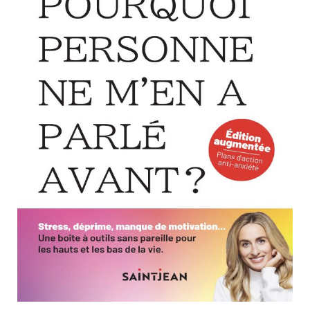
Nouveautés
Numérique
Livres audio
Meilleurs vendeurs
Page vedette
AUTEURS
À PROPOS
CONTACT