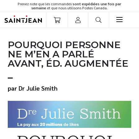
Prenez note que les commandes
sont expédiées une fois par
semaine
et que nous utilisons Postes Canada.
LIVRES
POURQUOI PERSONNE
Romans
NE M’EN A PARLÉ
Cuisine
AVANT, ÉD. AUGMENTÉE
Développement personnel
Littérature jeunesse
Spiritualité
Dr Julie Smith
Famille
Culture générale
Témoignages
Vie pratique
Finances