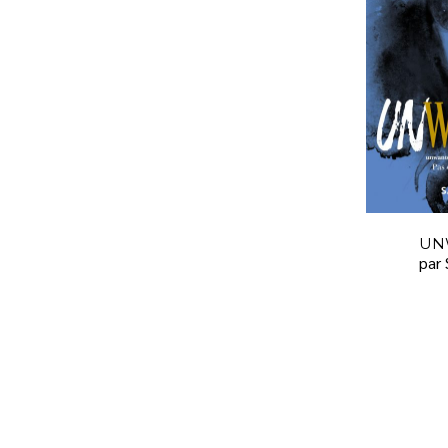
UN
par 