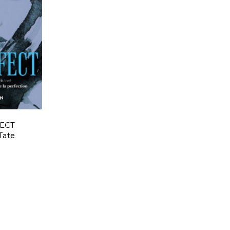
ECT
 Tate