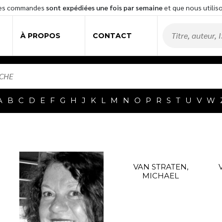
les commandes
sont expédiées une fois par semaine
et que nous utilis
À PROPOS
CONTACT
A
B
C
D
E
F
G
H
J
K
L
M
N
O
P
R
S
T
U
V
W
VAN STRATEN,
MICHAEL