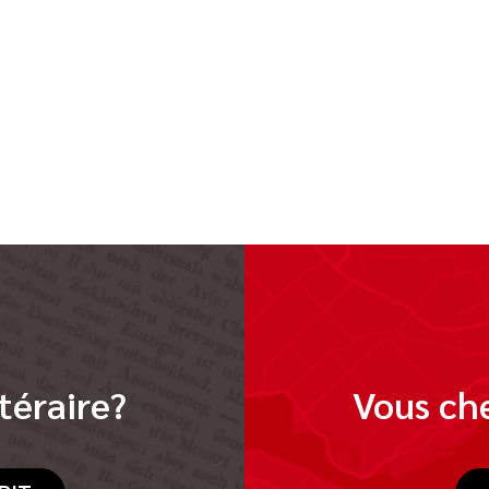
téraire?
Vous che