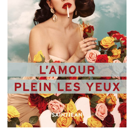
Nouveautés
Numérique
Livres audio
Meilleurs vendeurs
Page vedette
AUTEURS
À PROPOS
CONTACT