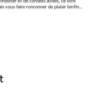
méditer et de conseils avisés, ce livre
s vous faire ronronner de plaisir (enfin…
t