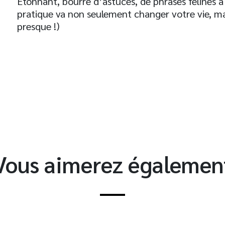
Étonnant, bourré d’astuces, de phrases félines à 
pratique va non seulement changer votre vie, mai
presque !)
t
Vous aimerez égalemen